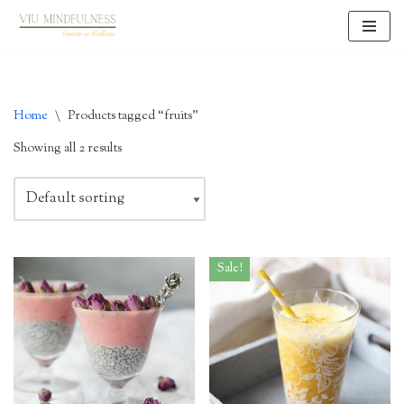
Skip
to
content
Home
\
Products tagged “fruits”
Showing all 2 results
Sale!