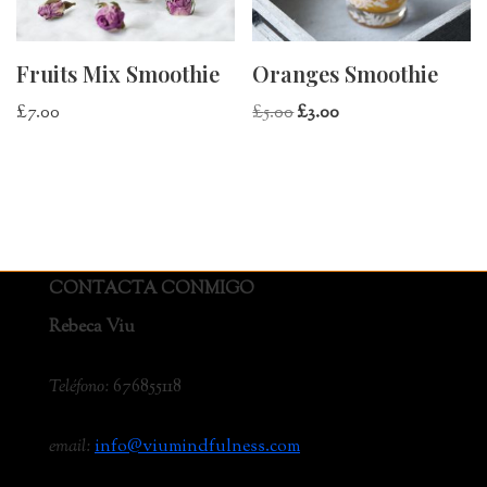
Fruits Mix Smoothie
Oranges Smoothie
£
7.00
£
5.00
£
3.00
CONTACTA CONMIGO
Rebeca Viu
Teléfono:
676855118
email:
info@viumindfulness.com