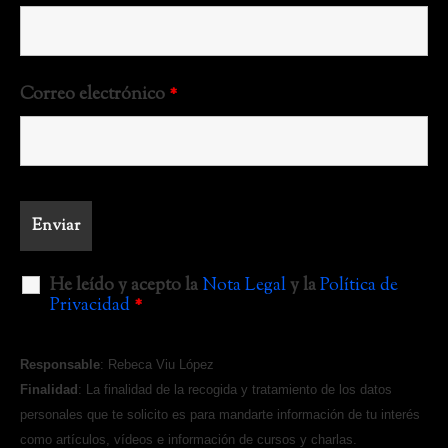
Correo electrónico
*
He leído y acepto la
Nota Legal
y la
Política de
Privacidad
*
Responsable
: Rebeca Viu López
Finalidad
: La finalidad de la recogida y tratamiento de los datos
personales que te solicito es para mandarte información de tu interés
como artículos, vídeos e información de cursos y charlas.