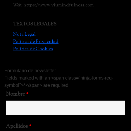
Web:
https://www.viumindfulness.com
TEXTOS LEGALES
Nota Legal
Política de Privacidad
Política de Cookies
Formulario de newsletter
Fields marked with an <span class="ninja-forms-req-
symbol">*</span> are required
Nombre
*
Apellidos
*