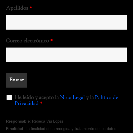
Apellidos
*
Correo electrónico
*
He leído y acepto la
Nota Legal
y la
Política de
Privacidad
*
Responsable
: Rebeca Viu López
Finalidad
: La finalidad de la recogida y tratamiento de los datos