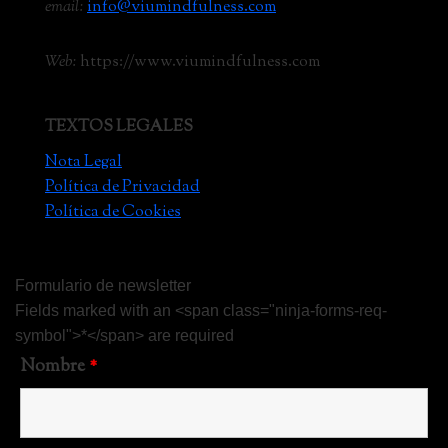
email:
info@viumindfulness.com
Web:
https://www.viumindfulness.com
TEXTOS LEGALES
Nota Legal
Política de Privacidad
Política de Cookies
Formulario de newsletter
Fields marked with an <span class="ninja-forms-req-
symbol">*</span> are required
Nombre
*